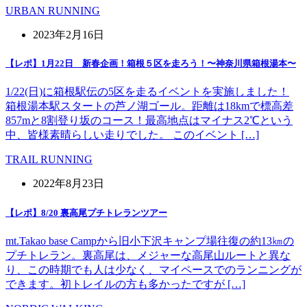
URBAN RUNNING
2023年2月16日
【レポ】1月22日 新春企画！箱根５区を走ろう！〜神奈川県箱根湯本〜
1/22(日)に箱根駅伝の5区を走るイベントを実施しました！
箱根湯本駅スタートの芦ノ湖ゴール。距離は18kmで標高差
857mと8割登り坂のコース！最高地点はマイナス2℃という
中、皆様素晴らしい走りでした。 このイベント […]
TRAIL RUNNING
2022年8月23日
【レポ】8/20 裏高尾プチトレランツアー
mt.Takao base Campから旧小下沢キャンプ場往復の約13㎞の
プチトレラン。裏高尾は、メジャーな高尾山ルートと異な
り、この時期でも人は少なく、マイペースでのランニングが
できます。初トレイルの方も多かったですが […]