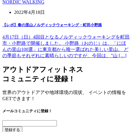
NORDIC WALKING
2022年4月18日
【レポ】春の里山ノルディックウォーキング・町田小野路
4月17日（日）4回目となるノルディックウォーキングを町田
市・小野路で開催しました。 小野路（おのじ）は、「にほ
んの里山100選」に東京都から唯一選ばれた美しい里山。 ど
の季節もそれぞれに素晴らしいのですが、今回は、”山 […]
アウトドアフィットネス
コミュニティに登録！
世界のアウトドアアや地球環境の現状、 イベントの情報を
GETできます！
メールコミュニティに登録！