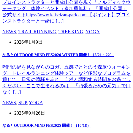
プロインストラクターと開成山公園を歩く「ノルディックウ
ォーキング」体験イベント（参加費無料） 「開成山公園」
公式サイトhttps://www.kaiseizan-park.com 【ポイント】プロイ
ンストラクターと一緒に […]
NEWS
,
TRAIL RUNNING
,
TREKKING
,
YOGA
2026年1月9日
なるとOUTDOOR MIND FES2026 WINTER 開催！（2/21・22）
鳴門の渦を見ながらのヨガ、五感でととのう森旅ウォーキン
グ、トレイルランニング体験ツアーなど多彩なプログラムを
通じて、日常の喧騒を忘れ、自然と調和する時間をお過ごし
ください。ここで生まれるのは、「頑張るための元気」では
なく […]
NEWS
,
SUP
,
YOGA
2025年9月26日
なるとOUTDOOR MIND FES2025 開催！（10/18）