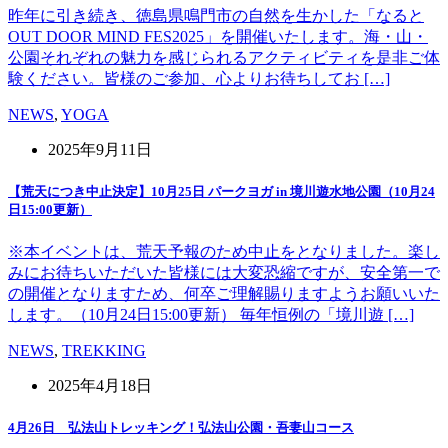
昨年に引き続き、徳島県鳴門市の自然を生かした「なると
OUT DOOR MIND FES2025」を開催いたします。海・山・
公園それぞれの魅力を感じられるアクティビティを是非ご体
験ください。皆様のご参加、心よりお待ちしてお […]
NEWS
,
YOGA
2025年9月11日
【荒天につき中止決定】10月25日 パークヨガ in 境川遊水地公園（10月24
日15:00更新）
※本イベントは、荒天予報のため中止をとなりました。楽し
みにお待ちいただいた皆様には大変恐縮ですが、安全第一で
の開催となりますため、何卒ご理解賜りますようお願いいた
します。（10月24日15:00更新） 毎年恒例の「境川遊 […]
NEWS
,
TREKKING
2025年4月18日
4月26日 弘法山トレッキング！弘法山公園・吾妻山コース