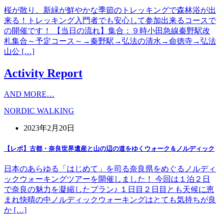
桜が散り、新緑が鮮やかな季節のトレッキングで森林浴が出
来る！トレッキング入門者でも安心して参加出来るコースで
の開催です！ 【当日の流れ】集合：９時小田急線秦野駅改
札集合～予定コース～→秦野駅→弘法の清水→命徳寺→弘法
山公 […]
Activity Report
AND MORE…
NORDIC WALKING
2023年2月20日
【レポ】古都・奈良世界遺産と山の辺の道をゆくウォーク＆ノルディック
日本のあらゆる「はじめて」を司る奈良県をめぐるノルディ
ックウォーキングツアーを開催しました！ 今回は１泊２日
で奈良の魅力を凝縮したプラン♪ １日目２日目とも天候に恵
まれ快晴の中ノルディックウォーキングはとても気持ちが良
か […]