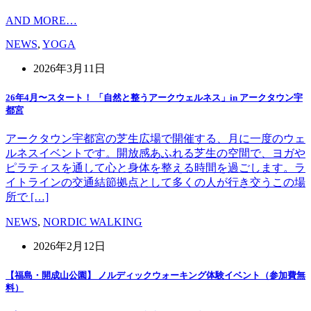
AND MORE…
NEWS
,
YOGA
2026年3月11日
26年4月〜スタート！ 「自然と整うアークウェルネス」in アークタウン宇
都宮
アークタウン宇都宮の芝生広場で開催する、月に一度のウェ
ルネスイベントです。開放感あふれる芝生の空間で、ヨガや
ピラティスを通して心と身体を整える時間を過ごします。ラ
イトラインの交通結節拠点として多くの人が行き交うこの場
所で […]
NEWS
,
NORDIC WALKING
2026年2月12日
【福島・開成山公園】 ノルディックウォーキング体験イベント（参加費無
料）