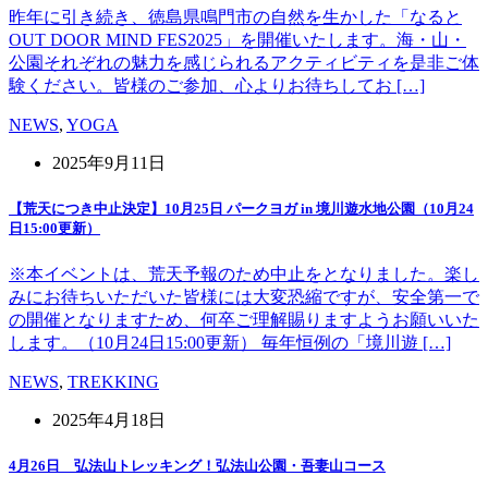
昨年に引き続き、徳島県鳴門市の自然を生かした「なると
OUT DOOR MIND FES2025」を開催いたします。海・山・
公園それぞれの魅力を感じられるアクティビティを是非ご体
験ください。皆様のご参加、心よりお待ちしてお […]
NEWS
,
YOGA
2025年9月11日
【荒天につき中止決定】10月25日 パークヨガ in 境川遊水地公園（10月24
日15:00更新）
※本イベントは、荒天予報のため中止をとなりました。楽し
みにお待ちいただいた皆様には大変恐縮ですが、安全第一で
の開催となりますため、何卒ご理解賜りますようお願いいた
します。（10月24日15:00更新） 毎年恒例の「境川遊 […]
NEWS
,
TREKKING
2025年4月18日
4月26日 弘法山トレッキング！弘法山公園・吾妻山コース