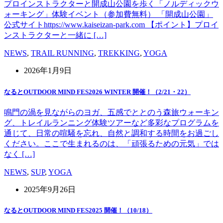
プロインストラクターと開成山公園を歩く「ノルディックウ
ォーキング」体験イベント（参加費無料） 「開成山公園」
公式サイトhttps://www.kaiseizan-park.com 【ポイント】プロイ
ンストラクターと一緒に […]
NEWS
,
TRAIL RUNNING
,
TREKKING
,
YOGA
2026年1月9日
なるとOUTDOOR MIND FES2026 WINTER 開催！（2/21・22）
鳴門の渦を見ながらのヨガ、五感でととのう森旅ウォーキン
グ、トレイルランニング体験ツアーなど多彩なプログラムを
通じて、日常の喧騒を忘れ、自然と調和する時間をお過ごし
ください。ここで生まれるのは、「頑張るための元気」では
なく […]
NEWS
,
SUP
,
YOGA
2025年9月26日
なるとOUTDOOR MIND FES2025 開催！（10/18）