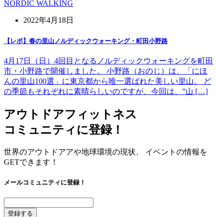
NORDIC WALKING
2022年4月18日
【レポ】春の里山ノルディックウォーキング・町田小野路
4月17日（日）4回目となるノルディックウォーキングを町田
市・小野路で開催しました。 小野路（おのじ）は、「にほ
んの里山100選」に東京都から唯一選ばれた美しい里山。 ど
の季節もそれぞれに素晴らしいのですが、今回は、”山 […]
アウトドアフィットネス
コミュニティに登録！
世界のアウトドアアや地球環境の現状、 イベントの情報を
GETできます！
メールコミュニティに登録！