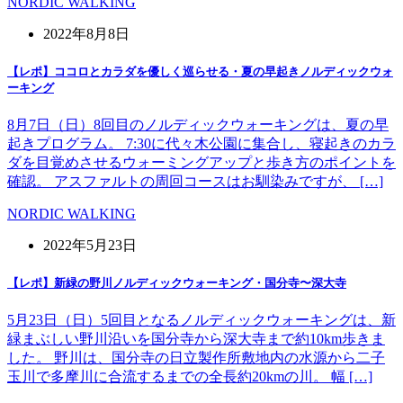
NORDIC WALKING
2022年8月8日
【レポ】ココロとカラダを優しく巡らせる・夏の早起きノルディックウォ
ーキング
8月7日（日）8回目のノルディックウォーキングは、夏の早
起きプログラム。 7:30に代々木公園に集合し、寝起きのカラ
ダを目覚めさせるウォーミングアップと歩き方のポイントを
確認。 アスファルトの周回コースはお馴染みですが、 […]
NORDIC WALKING
2022年5月23日
【レポ】新緑の野川ノルディックウォーキング・国分寺〜深大寺
5月23日（日）5回目となるノルディックウォーキングは、新
緑まぶしい野川沿いを国分寺から深大寺まで約10km歩きま
した。 野川は、国分寺の日立製作所敷地内の水源から二子
玉川で多摩川に合流するまでの全長約20kmの川。 幅 […]