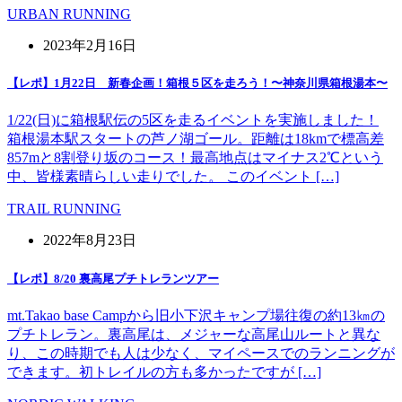
URBAN RUNNING
2023年2月16日
【レポ】1月22日 新春企画！箱根５区を走ろう！〜神奈川県箱根湯本〜
1/22(日)に箱根駅伝の5区を走るイベントを実施しました！
箱根湯本駅スタートの芦ノ湖ゴール。距離は18kmで標高差
857mと8割登り坂のコース！最高地点はマイナス2℃という
中、皆様素晴らしい走りでした。 このイベント […]
TRAIL RUNNING
2022年8月23日
【レポ】8/20 裏高尾プチトレランツアー
mt.Takao base Campから旧小下沢キャンプ場往復の約13㎞の
プチトレラン。裏高尾は、メジャーな高尾山ルートと異な
り、この時期でも人は少なく、マイペースでのランニングが
できます。初トレイルの方も多かったですが […]