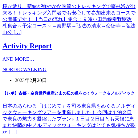
桜が散り、新緑が鮮やかな季節のトレッキングで森林浴が出
来る！トレッキング入門者でも安心して参加出来るコースで
の開催です！ 【当日の流れ】集合：９時小田急線秦野駅改
札集合～予定コース～→秦野駅→弘法の清水→命徳寺→弘法
山公 […]
Activity Report
AND MORE…
NORDIC WALKING
2023年2月20日
【レポ】古都・奈良世界遺産と山の辺の道をゆくウォーク＆ノルディック
日本のあらゆる「はじめて」を司る奈良県をめぐるノルディ
ックウォーキングツアーを開催しました！ 今回は１泊２日
で奈良の魅力を凝縮したプラン♪ １日目２日目とも天候に恵
まれ快晴の中ノルディックウォーキングはとても気持ちが良
か […]