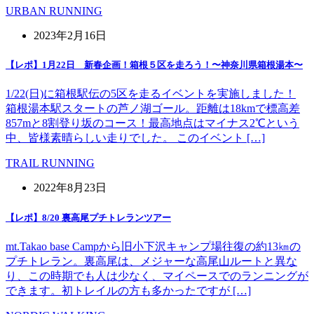
URBAN RUNNING
2023年2月16日
【レポ】1月22日 新春企画！箱根５区を走ろう！〜神奈川県箱根湯本〜
1/22(日)に箱根駅伝の5区を走るイベントを実施しました！
箱根湯本駅スタートの芦ノ湖ゴール。距離は18kmで標高差
857mと8割登り坂のコース！最高地点はマイナス2℃という
中、皆様素晴らしい走りでした。 このイベント […]
TRAIL RUNNING
2022年8月23日
【レポ】8/20 裏高尾プチトレランツアー
mt.Takao base Campから旧小下沢キャンプ場往復の約13㎞の
プチトレラン。裏高尾は、メジャーな高尾山ルートと異な
り、この時期でも人は少なく、マイペースでのランニングが
できます。初トレイルの方も多かったですが […]