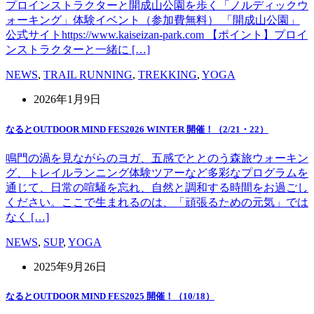
プロインストラクターと開成山公園を歩く「ノルディックウ
ォーキング」体験イベント（参加費無料） 「開成山公園」
公式サイトhttps://www.kaiseizan-park.com 【ポイント】プロイ
ンストラクターと一緒に […]
NEWS
,
TRAIL RUNNING
,
TREKKING
,
YOGA
2026年1月9日
なるとOUTDOOR MIND FES2026 WINTER 開催！（2/21・22）
鳴門の渦を見ながらのヨガ、五感でととのう森旅ウォーキン
グ、トレイルランニング体験ツアーなど多彩なプログラムを
通じて、日常の喧騒を忘れ、自然と調和する時間をお過ごし
ください。ここで生まれるのは、「頑張るための元気」では
なく […]
NEWS
,
SUP
,
YOGA
2025年9月26日
なるとOUTDOOR MIND FES2025 開催！（10/18）