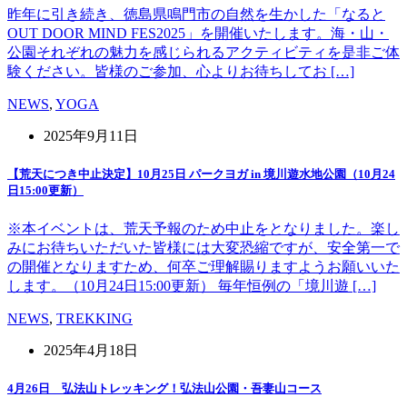
昨年に引き続き、徳島県鳴門市の自然を生かした「なると
OUT DOOR MIND FES2025」を開催いたします。海・山・
公園それぞれの魅力を感じられるアクティビティを是非ご体
験ください。皆様のご参加、心よりお待ちしてお […]
NEWS
,
YOGA
2025年9月11日
【荒天につき中止決定】10月25日 パークヨガ in 境川遊水地公園（10月24
日15:00更新）
※本イベントは、荒天予報のため中止をとなりました。楽し
みにお待ちいただいた皆様には大変恐縮ですが、安全第一で
の開催となりますため、何卒ご理解賜りますようお願いいた
します。（10月24日15:00更新） 毎年恒例の「境川遊 […]
NEWS
,
TREKKING
2025年4月18日
4月26日 弘法山トレッキング！弘法山公園・吾妻山コース