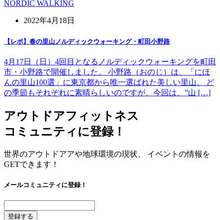
NORDIC WALKING
2022年4月18日
【レポ】春の里山ノルディックウォーキング・町田小野路
4月17日（日）4回目となるノルディックウォーキングを町田
市・小野路で開催しました。 小野路（おのじ）は、「にほ
んの里山100選」に東京都から唯一選ばれた美しい里山。 ど
の季節もそれぞれに素晴らしいのですが、今回は、”山 […]
アウトドアフィットネス
コミュニティに登録！
世界のアウトドアアや地球環境の現状、 イベントの情報を
GETできます！
メールコミュニティに登録！