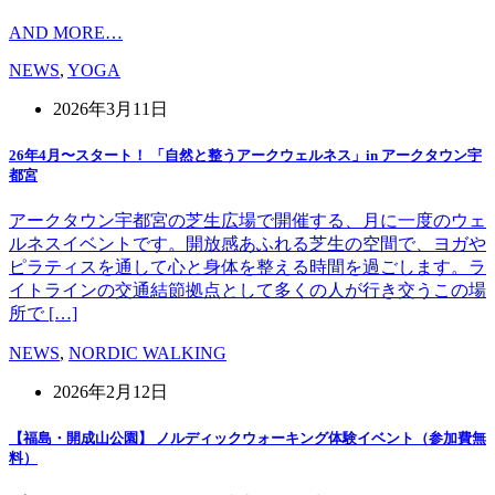
AND MORE…
NEWS
,
YOGA
2026年3月11日
26年4月〜スタート！ 「自然と整うアークウェルネス」in アークタウン宇
都宮
アークタウン宇都宮の芝生広場で開催する、月に一度のウェ
ルネスイベントです。開放感あふれる芝生の空間で、ヨガや
ピラティスを通して心と身体を整える時間を過ごします。ラ
イトラインの交通結節拠点として多くの人が行き交うこの場
所で […]
NEWS
,
NORDIC WALKING
2026年2月12日
【福島・開成山公園】 ノルディックウォーキング体験イベント（参加費無
料）