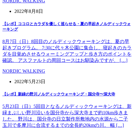
NORDIC WALKING
2022年8月8日
【レポ】ココロとカラダを優しく巡らせる・夏の早起きノルディックウォ
ーキング
8月7日（日）8回目のノルディックウォーキングは、夏の早
起きプログラム。 7:30に代々木公園に集合し、寝起きのカラ
ダを目覚めさせるウォーミングアップと歩き方のポイントを
確認。 アスファルトの周回コースはお馴染みですが、 […]
NORDIC WALKING
2022年5月23日
【レポ】新緑の野川ノルディックウォーキング・国分寺〜深大寺
5月23日（日）5回目となるノルディックウォーキングは、新
緑まぶしい野川沿いを国分寺から深大寺まで約10km歩きま
した。 野川は、国分寺の日立製作所敷地内の水源から二子
玉川で多摩川に合流するまでの全長約20kmの川。 幅 […]