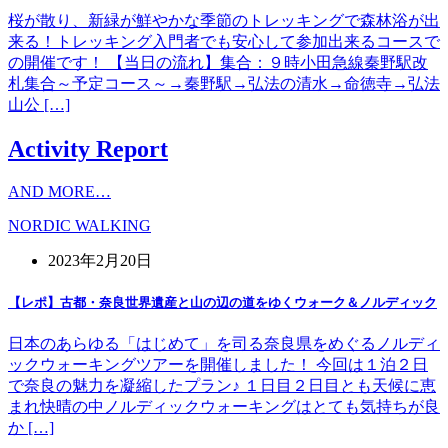
桜が散り、新緑が鮮やかな季節のトレッキングで森林浴が出
来る！トレッキング入門者でも安心して参加出来るコースで
の開催です！ 【当日の流れ】集合：９時小田急線秦野駅改
札集合～予定コース～→秦野駅→弘法の清水→命徳寺→弘法
山公 […]
Activity Report
AND MORE…
NORDIC WALKING
2023年2月20日
【レポ】古都・奈良世界遺産と山の辺の道をゆくウォーク＆ノルディック
日本のあらゆる「はじめて」を司る奈良県をめぐるノルディ
ックウォーキングツアーを開催しました！ 今回は１泊２日
で奈良の魅力を凝縮したプラン♪ １日目２日目とも天候に恵
まれ快晴の中ノルディックウォーキングはとても気持ちが良
か […]