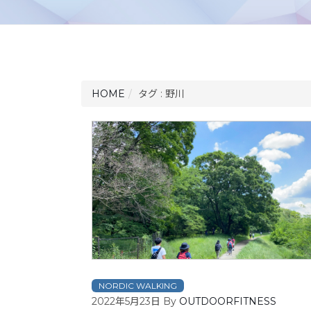
HOME
タグ : 野川
NORDIC WALKING
2022年5月23日
By
OUTDOORFITNESS