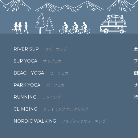
RIVER SUP
会
リバーサップ
SUP YOGA
プ
サップヨガ
BEACH YOGA
個
ビーチヨガ
PARK YOGA
サ
パークヨガ
RUNNING
特
ランニング
CLIMBING
クライミング ボルダリング
NORDIC WALKING
ノルディックウォーキング