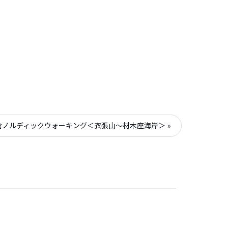
。
鎌倉ノルディックウォーキング＜衣張山〜材木座海岸＞ »