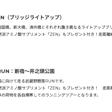
UN（ブリッジライトアップ）
両国橋、新大橋、清州橋とそれぞれ趣き異なるライトアップブ
然派アミノ酸サプリメント「ZEN」もプレゼント付き！走距離約
RUN：新宿～井之頭公園
に向けて走る武蔵野散策RUNです。
然派アミノ酸サプリメント「ZEN」もプレゼント付き！ 走距離
等の荷物を各自携帯してのランニングツアーとなります。