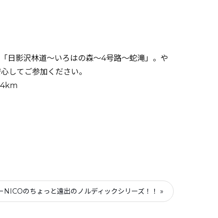
「日影沢林道～いろはの森～4号路～蛇滝」。や
安心してご参加ください。
4km
ーNICOのちょっと遠出のノルディックシリーズ！！ »