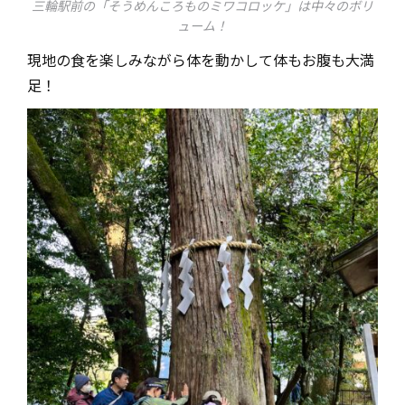
三輪駅前の「そうめんころものミワコロッケ」は中々のボリ
ューム！
現地の食を楽しみながら体を動かして体もお腹も大満
足！