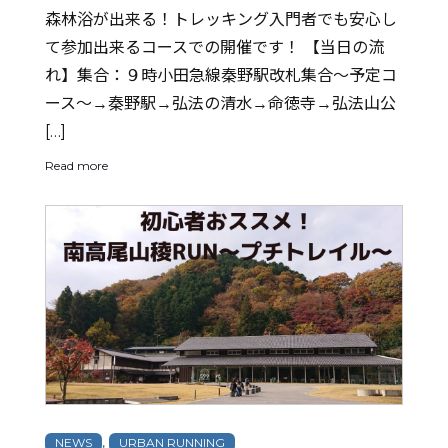
森林浴が出来る！トレッキング入門者でも安心し
て参加出来るコースでの開催です！ 【当日の流
れ】集合：９時小田急線秦野駅改札集合～予定コ
ース～→秦野駅→弘法の清水→命徳寺→弘法山公
[…]
Read more
,
NEWS
URBAN RUNNING