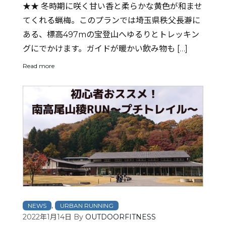
★★ 冬時期に咲く甘い香と柔らかな黄色が和ませ
てくれる蝋梅。このプランでは埼玉県秩父長瀞に
ある、標高497mの宝登山へゆるりとトレッキン
グにでかけます。ガイドが暖かい飲み物も […]
Read more
,
NEWS
URBAN RUNNING
2022年1月14日
By
OUTDOORFITNESS