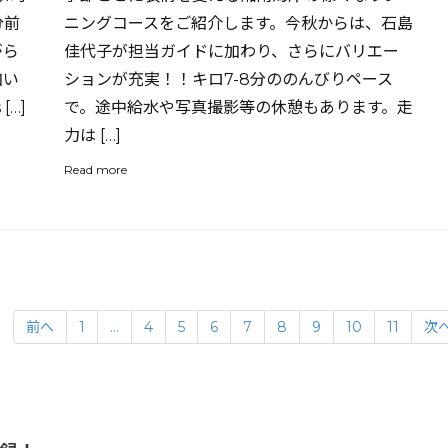
分前
ニングコースをご紹介します。今秋からは、石島
がら
佳代子が担当ガイドに加わり、さらにバリエー
加い
ションが充実！！キロ7-8分ののんびりペース
[…]
で。途中給水や写真撮影等の休憩もあります。走
力は […]
Read more
前へ
1
…
4
5
6
7
8
9
10
11
次