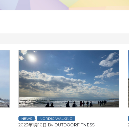
,
NEWS
NORDIC WALKING
2023年1月10日
By
OUTDOORFITNESS