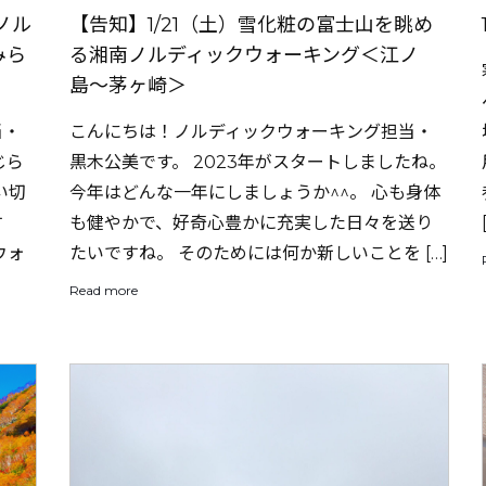
ノル
【告知】1/21（土）雪化粧の富士山を眺め
みら
る湘南ノルディックウォーキング＜江ノ
島〜茅ヶ崎＞
当・
こんにちは！ノルディックウォーキング担当・
じら
黒木公美です。 2023年がスタートしましたね。
い切
今年はどんな一年にしましょうか^^。 心も身体
す
も健やかで、好奇心豊かに充実した日々を送り
ウォ
たいですね。 そのためには何か新しいことを […]
Read more