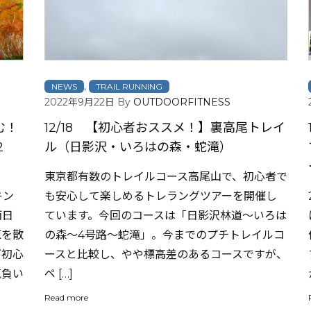
,
NEWS
TRAIL RUNNING
2022年9月22日
By
OUTDOORFITNESS
む！
12/18 【初心者おススメ！】裏高尾トレイ
2
ル（日影沢・いろはの森・蛇滝）
東京都有数のトレイルコース高尾山で、初心者で
キン
も安心して楽しめるトレラングツアーを開催し
両日
ています。今回のコースは「日影沢林道～いろは
原を散
の森～4号路～蛇滝」。今までのプチトレイルコ
グ初心
ースと比較し、やや標高差のあるコースですが、
気負い
ペ […]
Read more